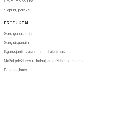
Privatumo politika
Slapukų politika
PRODUKTAI
Garo generatoriai
Garų dispersija
Išgaruojantis vėsinimas ir drėkinimas
Mažai priežiūros reikalaujanti drėkinimo sistema
Panaudojimas
MŪSŲ ĮVERTINIMAS