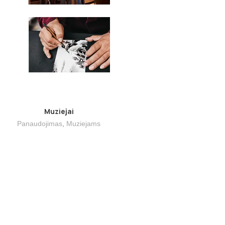
Muziejai
Panaudojimas
,
Muziejams