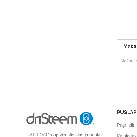
Mažai
Mažai pr
PUSLAPI
Pagrindini
UAB IDV Group yra oficialus pasaulyje
Katalogas