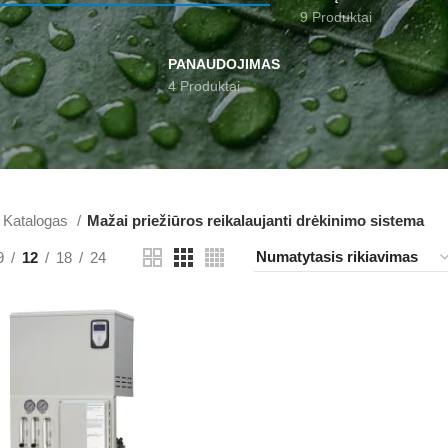
9 Produktai
PANAUDOJIMAS
4 Produktai
Katalogas
Mažai priežiūros reikalaujanti drėkinimo sistema
9
12
18
24