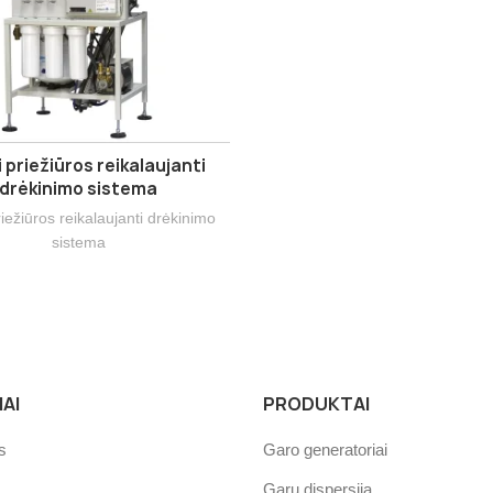
 priežiūros reikalaujanti
drėkinimo sistema
iežiūros reikalaujanti drėkinimo
sistema
AI
PRODUKTAI
s
Garo generatoriai
Garų dispersija