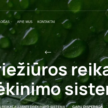
LOGAS
APIE MUS
KONTAKTAI
iežiūros reik
ėkinimo sist
S REIKALAUJANTI DRĖKINIMO SISTEMA
GARŲ DISPERSIJA