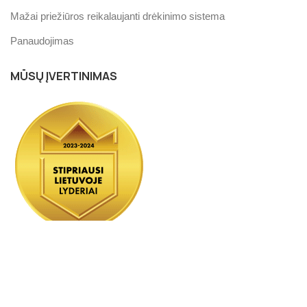
Mažai priežiūros reikalaujanti drėkinimo sistema
Panaudojimas
MŪSŲ ĮVERTINIMAS
UAB „IDV GROUP“ | Visos teisės saugomos © | Sukurta
mindaugodizainas.lt