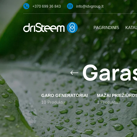
+370 699 36 843
info@idvgroup.lt
PAGRINDINIS
KATA
Garas
GARO GENERATORIAI
MAŽAI PRIEŽIŪRO
10 Produktų
1 Produktas