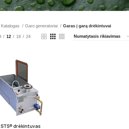
Katalogas
Garo generatoriai
Garas į garą drėkintuvai
9
12
18
24
STS® drėkintuvas