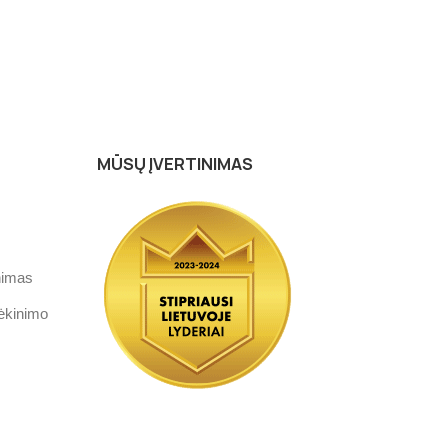
MŪSŲ ĮVERTINIMAS
inimas
rėkinimo