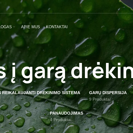
LOGAS
APIE MUS
KONTAKTAI
 į garą drėki
S REIKALAUJANTI DRĖKINIMO SISTEMA
GARŲ DISPERSIJA
9 Produktai
PANAUDOJIMAS
4 Produktai