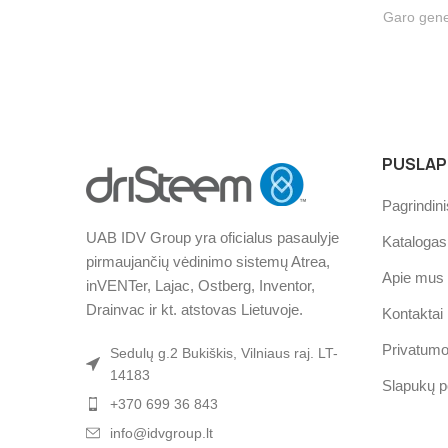
Garo gene
PUSLAPI
Pagrindini
UAB IDV Group yra oficialus pasaulyje
Katalogas
pirmaujančių vėdinimo sistemų Atrea,
Apie mus
inVENTer, Lajac, Ostberg, Inventor,
Drainvac ir kt. atstovas Lietuvoje.
Kontaktai
Privatumo 
Sedulų g.2 Bukiškis, Vilniaus raj. LT-
14183
Slapukų po
+370 699 36 843
info@idvgroup.lt