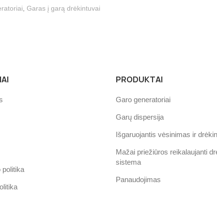
ratoriai
,
Garas į garą drėkintuvai
AI
PRODUKTAI
s
Garo generatoriai
Garų dispersija
Išgaruojantis vėsinimas ir drėk
Mažai priežiūros reikalaujanti d
sistema
politika
Panaudojimas
litika