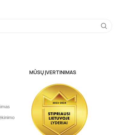
MŪSŲ ĮVERTINIMAS
inimas
rėkinimo