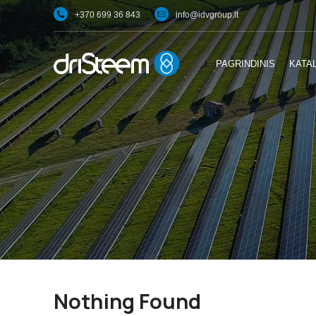
+370 699 36 843
info@idvgroup.lt
PAGRINDINIS
KATA
Nothing Found