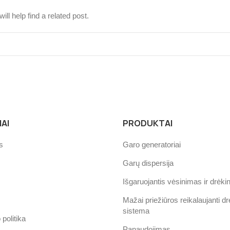
ll help find a related post.
AI
PRODUKTAI
s
Garo generatoriai
Garų dispersija
Išgaruojantis vėsinimas ir drėk
Mažai priežiūros reikalaujanti d
sistema
politika
Panaudojimas