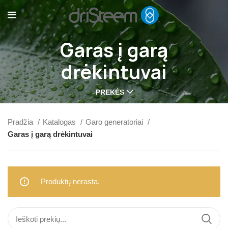
Garas į garą
drėkintuvai
PREKĖS
Pradžia
Katalogas
Garo generatoriai
Garas į garą drėkintuvai
Produktų nerasta.