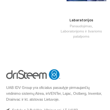
Labaratorijos
Panaudojimas
,
Laboratorijoms ir švarioms
patalpoms
UAB IDV Group yra oficialus pasaulyje pirmaujančių
vėdinimo sistemų Atrea, inVENTer, Lajac, Ostberg, Inventor,
Drainvac ir kt. atstovas Lietuvoje.
Sedulų g.2 Bukiškis, Vilniaus raj. LT-14183