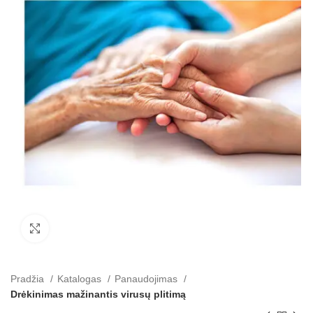
Paspauskite, kad padidinti
Pradžia
Katalogas
Panaudojimas
Drėkinimas mažinantis virusų plitimą