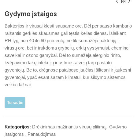
Gydymo įstaigos
Bakterijos ir virusai klesti sausame ore. Dėl per sauso kambario
raižantis gerklės skausmas gali tęstis kelias dienas. Išlaikant
RH lygį nuo 40 iki 60 procentų, ne tik sumažėja bakterijų ir
virusų ore, bet ir trukdoma grybelių, erkių vystymuisi, cheminei
sąveikai ir ozono gamybai. Dėl to sumažėja alerginio rinito,
kvėpavimo takų infekcijų ir astmos atvejų tarp pastato
gyventojų. Be to, drėgnose patalpose jaučiasi šiltesni ir jaukesni
gyventojai, ypač esant šaltam klimatui, kur šildymo sistemos
veikia dažnai
Kategorijos:
Drėkinimas mažinantis virusų plitimą
,
Gydymo
įstaigoms
,
Panaudojimas