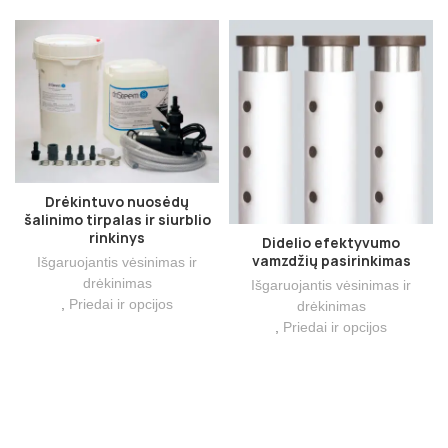
Drėkintuvo nuosėdų
šalinimo tirpalas ir siurblio
rinkinys
Didelio efektyvumo
vamzdžių pasirinkimas
Išgaruojantis vėsinimas ir
drėkinimas
Išgaruojantis vėsinimas ir
,
Priedai ir opcijos
drėkinimas
,
Priedai ir opcijos